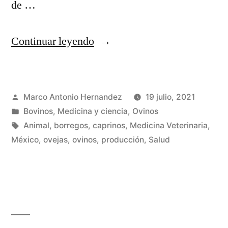
de …
“Sistema
Continuar leyendo
de
producción
Publicado
Marco Antonio Hernandez
19 julio, 2021
de
por
Publicada
Bovinos
,
Medicina y ciencia
,
Ovinos
ovinos
en
Etiquetas:
Animal
,
borregos
,
caprinos
,
Medicina Veterinaria
,
en
México
,
ovejas
,
ovinos
,
producción
,
Salud
el
Norte
de
México”